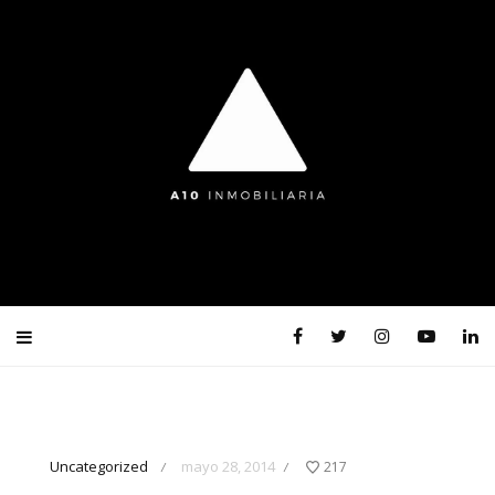
Uncategorized
mayo 28, 2014
217
/
/