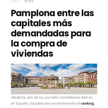
2023
659
/
Pamplona entre las
capitales más
demandadas para
la compra de
viviendas
Idealista, uno de los portales inmobiliarios líderes
en España, ha publicado recientemente el
ranking
,