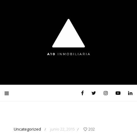
Uncategorized
junio 22, 2015
202
/
/