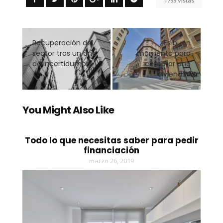
1735 Vistas
Recuperación del
¿Es buen
sector tras un año
momento para
de incertidumbre
comprar una
vivienda?
You Might Also Like
Todo lo que necesitas saber para pedir
financiación
marzo 26, 2019