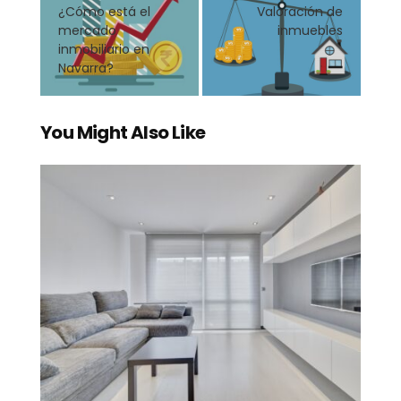
¿Cómo está el
Valoración de
mercado
inmuebles
inmobiliario en
Navarra?
You Might Also Like