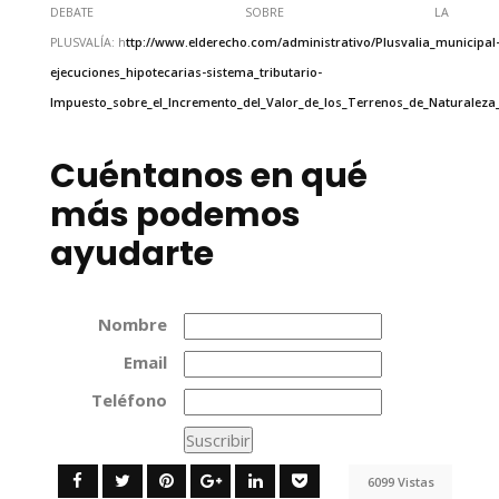
DEBATE SOBRE LA
PLUSVALÍA:
h
ttp://www.elderecho.com/administrativo/Plusvalia_municipal
ejecuciones_hipotecarias-sistema_tributario-
Impuesto_sobre_el_Incremento_del_Valor_de_los_Terrenos_de_Naturaleza
Cuéntanos en qué
más podemos
ayudarte
Nombre
Email
Teléfono
6099 Vistas