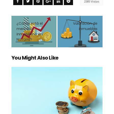
2385 Vistas
¿Cómo está el
Valoración de
mercado
inmuebles
inmobiliario en
Navarra?
You Might Also Like