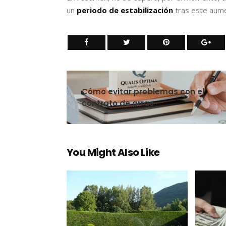
un
periodo de estabilización
tras este aume
Cómo evitar problemas con el
contrato de arras
You Might Also Like