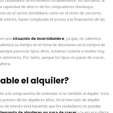
los ciudadanos se incrementó notablemente. No obstante, la
e la capacidad de ahorro de los compradores disminuya,
nto en el sector inmobiliario como en el resto de sectores.
 interés, hacen complicado el acceso a la financiación de las
 en una
situación de incertidumbre
, ya que, no sabemos
ralentiza su tiempo en el toma de decisiones en la compra de
aunque parezcan tipos altos, estamos todavía a niveles muy
 anteriores. Por tanto, aunque los tipos no paran de crecer,
ahora.
able el alquiler?
ndo a la compraventa de viviendas si no también al alquiler. Esta
precios de los alquileres altos. En el mercado de alquiler
ipos de interés está haciendo que los ciudadanos no puedan
 demanda de alquileres no para de crecer
y la escasa oferta,