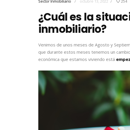
Sector Inmobiliario
octubre 13, 2022
254
/
/
¿Cuál es la situa
inmobiliario?
Venimos de unos meses de Agosto y Septie
que durante estos meses tenemos un cambio 
económica que estamos viviendo está
empeza