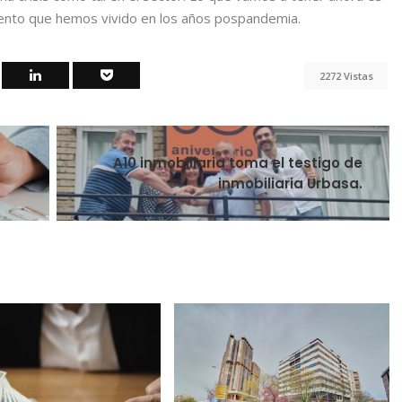
nto que hemos vivido en los años pospandemia.
2272 Vistas
A10 inmobiliaria toma el testigo de
inmobiliaria Urbasa.