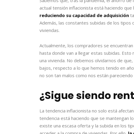
Sabemos que, tras la pandemia, el ahorro de 
actual tensión inflacionista está haciendo qu
reduciendo su capacidad de adquisición
ta
Además, las constantes subidas de los tipos de
viviendas.
Actualmente, los compradores se encuentran
hasta donde van a llegar estas subidas. Esto 
una vivienda. No debemos olvidarnos de que, 
bajos, respecto a lo que hemos tenido en años
no son tan malos como nos están pareciendo 
¿Sigue siendo rent
La tendencia inflacionista no solo está afecta
tendencia está haciendo que se mantengan los 
existe una escasa oferta y la subida en los t
acceder a la compra de viviendas. Por ello,
la