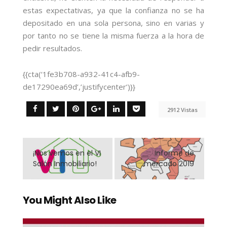
estas expectativas, ya que la confianza no se ha
depositado en una sola persona, sino en varias y
por tanto no se tiene la misma fuerza a la hora de
pedir resultados.
{{cta(‘1fe3b708-a932-41c4-afb9-
de17290ea69d’,’justifycenter’)}}
2912 Vistas
¡Nos vemos en el VI
Informe de
Salón Inmobiliario!
mercado 2019
You Might Also Like