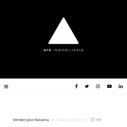
Vender piso Navarra
marzo 23, 2019
195
/
/