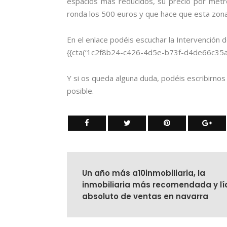
espacios más reducidos, su precio por met
ronda los 500 euros y que hace que esta zon
En el enlace podéis escuchar la Intervención 
{{cta(‘1c2f8b24-c426-4d5e-b73f-d4de66c35a24′
Y si os queda alguna duda, podéis escribirno
posible.
Un año más a10inmobiliaria, la
inmobiliaria más recomendada y lí
absoluto de ventas en navarra