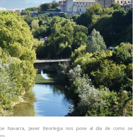
pe Navarra, Javier Beorlegui nos pone al día de como se
os.