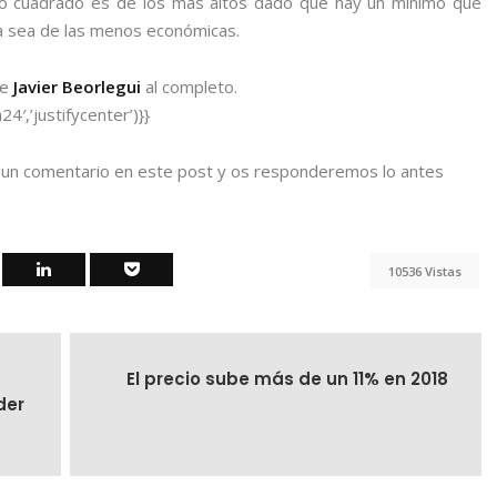
ro cuadrado es de los más altos dado que hay un mínimo que
a sea de las menos económicas.
de
Javier Beorlegui
al completo.
,’justifycenter’)}}
s un comentario en este post y os responderemos lo antes
10536 Vistas
El precio sube más de un 11% en 2018
der