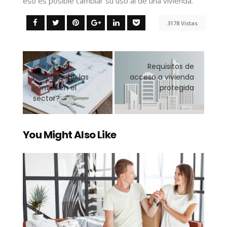
eso es posible cambiar su uso al de una vivienda.
3178 Vistas
¿Se están
Requisitos de
ralentizando las
acceso a vivienda
ventas en el
protegida
sector?
You Might Also Like