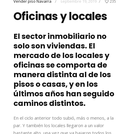
Vender piso Navarra
septiembre 19, 2019
235
/
/
Oficinas y locales
El sector inmobiliario no
solo son viviendas. El
mercado de los locales y
oficinas se comporta de
manera distinta al de los
pisos o casas, y en los
últimos años han seguido
caminos distintos.
En el ciclo anterior todo subió, más o menos, a la
par. Y también los locales llegaron a un valor
bastante alto, una vez que ya bajaron todos los