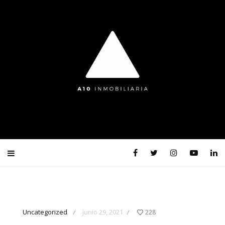
Uncategorized
junio 29, 2021
228
/
/