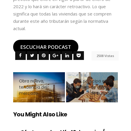
2022 y lo hará sin carácter retroactivo. Lo que
significa que todas las viviendas que se compren
durante este año tributarán según la normativa
actual.
ESCUCHAR PODCAST
2508 Vistas
Obra nueva,
A10 participa en el
tendencia del
Torneo de ajedrez
mercado.
de Burlada
You Might Also Like