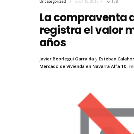
Uncategorized
abril 15, 2016
178
/
/
La compraventa d
registra el valor 
años
Javier Beorlegui Garralda
y
Esteban Calaho
Mercado de Vivienda en Navarra Alfa 10
, r