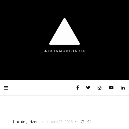
Uncategorized
enero 22, 2016
194
/
/