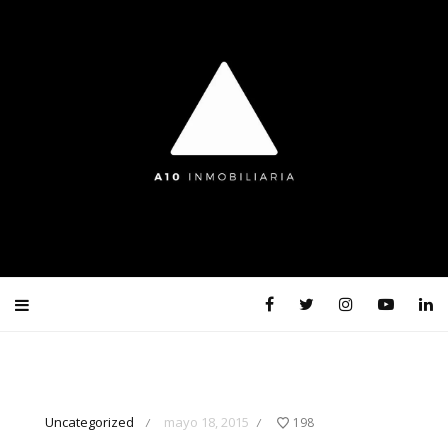
Uncategorized
mayo 18, 2015
198
/
/