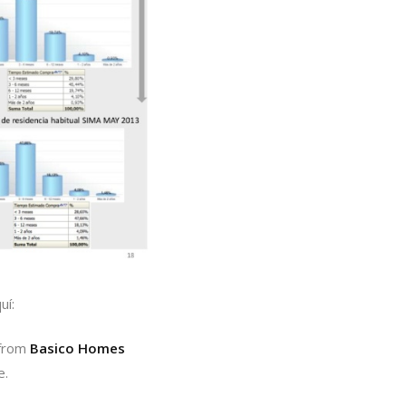
uí:
from
Basico Homes
e.