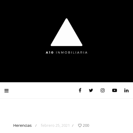
Herencias
febrero 25, 2021
200
/
/