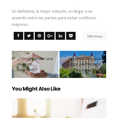
En definitiva, la mejor solución, es llegar a un
acuerdo entre las partes para evitar conflictos
mayores.
2462 Vistas
¿Cómo vender una
¿Cuánto hay que
vivienda
pagar por heredar
heredada?
un inmueble?
You Might Also Like