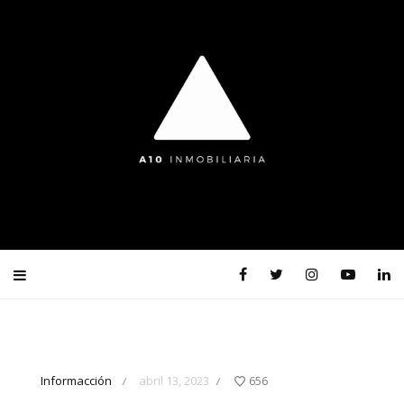
Informacción
abril 13, 2023
656
/
/