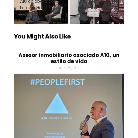
A10 colabora con
Ponencia Carlos
La gala Hope &
Bardají – Hope &
Progress
Progress
You Might Also Like
Asesor inmobiliario asociado A10, un
estilo de vida
junio 25, 2021