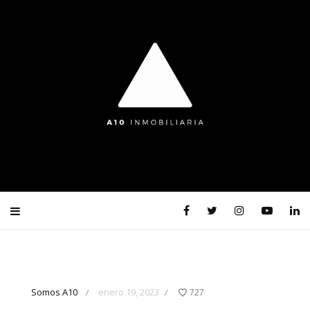
Somos A10
enero 19, 2023
727
/
/