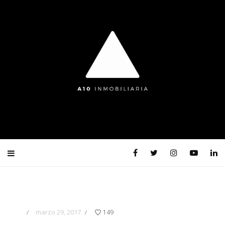
marzo 29, 2017
149
/
/