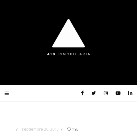
septiembre 20, 2013
193
/
/