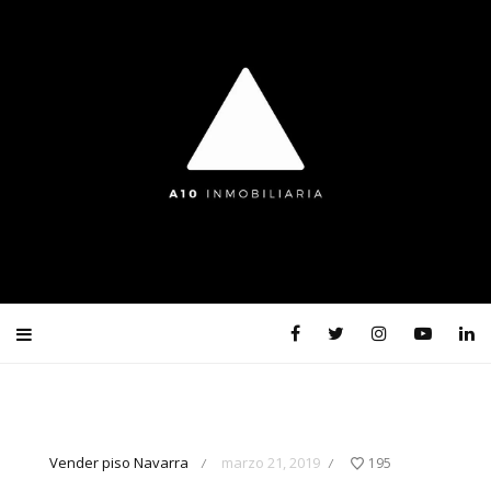
Vender piso Navarra
marzo 21, 2019
195
/
/